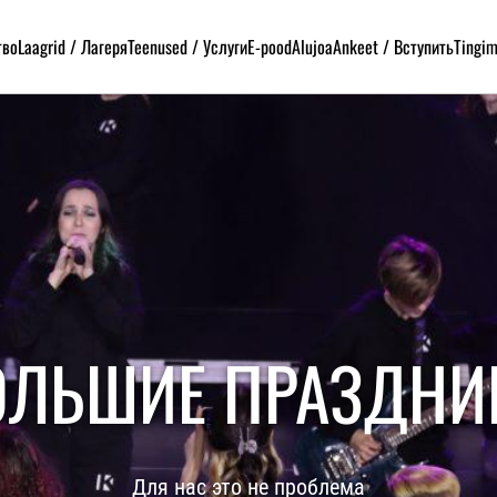
тво
Laagrid / Лагеря
Teenused / Услуги
E-pood
Alujoa
Ankeet / Вступить
Tingi
ОЛЬШИЕ ПРАЗДНИ
Для нас это не проблема