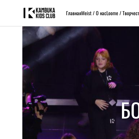
Главная
Meist / О нас
Loome / Творчес
Б