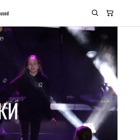
mused
КИ