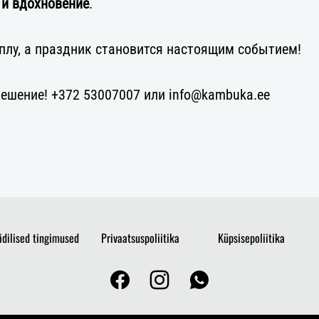
 и вдохновение
.
плу, а праздник становится настоящим событием!
ешение! +372 53007007 или info@kambuka.ee
iidilised tingimused
Privaatsuspoliitika
Küpsisepoliitika